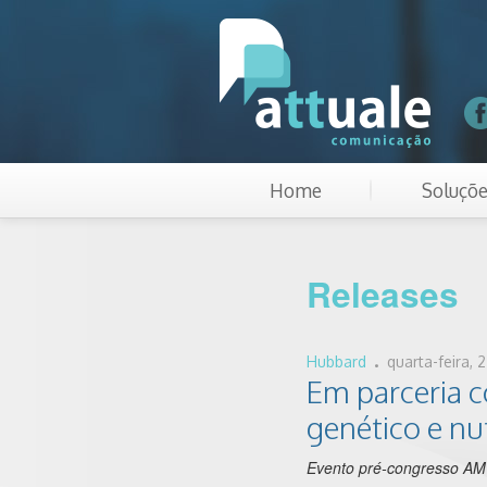
Home
Soluçõ
Releases
.
Hubbard
quarta-feira, 
Em parceria 
genético e nu
Evento pré-congresso AMV