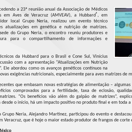
edendo a 23ª reunião anual da Associação de Médicos
®
stas em Aves de Veracruz (AMVEAV), a Hubbard
, em
uidor local Grupo Neria, realizou um evento técnico
es atualizações em genética e nutrição de matrizes.
sede do Grupo Neria, o encontro reuniu produtores e
ultura para o compartilhamento de informações e
écnicos da Hubbard para o Brasil e Cone Sul, Vinícius
cussão com a apresentação “Atualizações em Nutrição
. Ele abordou como os avanços genéticos contínuos na
ovas exigências nutricionais, especialmente para aves matrizes de m
recentes que embasam novas estratégias de alimentação – algumas d
efícios comprovados para a fertilidade, taxa de eclosão, qualid
atrizes. “Os benefícios vão além do galpão de matrizes”, expl
desde o início, há um impacto positivo no produto final e em toda a
 Grupo Neria, Alejandro Martinez, participou do evento e destacou
em Veracruz, que é hoje o maior estado produtor de frangos de corte
México