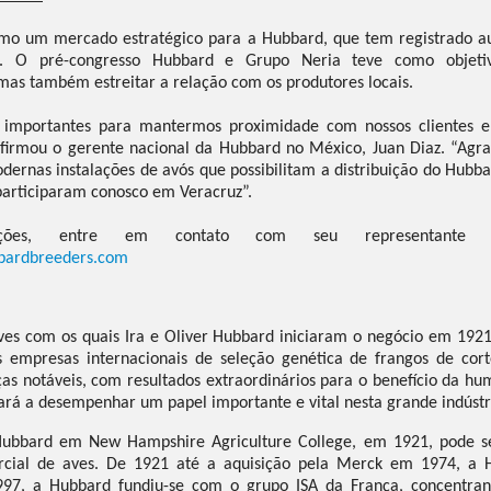
o um mercado estratégico para a Hubbard, que tem registrado 
us. O pré-congresso Hubbard e Grupo Neria teve como objeti
mas também estreitar a relação com os produtores locais.
 importantes para mantermos proximidade com nossos clientes e 
afirmou o gerente nacional da Hubbard no México, Juan Diaz. “Ag
ernas instalações de avós que possibilitam a distribuição do Hubbar
participaram conosco em Veracruz”.
ções, entre em contato com seu representante 
ardbreeders.com
ves com os quais Ira e Oliver Hubbard iniciaram o negócio em 1921
 empresas internacionais de seleção genética de frangos de cort
as notáveis, com resultados extraordinários para o benefício da 
rá a desempenhar um papel importante e vital nesta grande indústr
Hubbard em New Hampshire Agriculture College, em 1921, pode ser
cial de aves. De 1921 até a aquisição pela Merck em 1974, a 
997, a Hubbard fundiu-se com o grupo ISA da França, concentran