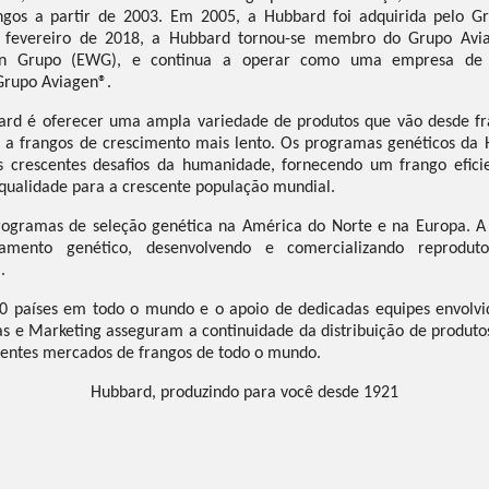
angos a partir de 2003. Em 2005, a Hubbard foi adquirida pelo 
de fevereiro de 2018, a Hubbard tornou-se membro do Grupo Avia
nn Grupo (EWG), e continua a operar como uma empresa de 
Grupo Aviagen®.
rd é oferecer uma ampla variedade de produtos que vão desde fr
o a frangos de crescimento mais lento. Os programas genéticos da
s crescentes desafios da humanidade, fornecendo um frango efic
 qualidade para a crescente população mundial.
rogramas de seleção genética na América do Norte e na Europa. 
amento genético, desenvolvendo e comercializando reprodu
.
0 países em todo o mundo e o apoio de dedicadas equipes envolvi
as e Marketing asseguram a continuidade da distribuição de produto
rentes mercados de frangos de todo o mundo.
Hubbard, produzindo para você desde 1921