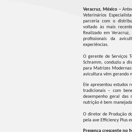
Veracruz, México –
Antec
Veterinários Especiali
parceria com o distrib
voltado às mais recent
Realizado em Veracruz, 
profissionais da avic
experiências.
O gerente de Serviços T
Schramm, conduziu a dis
para Matrizes Modernas”
avicultura vêm gerando n
Ele apresentou estudos 
tradicionais – com ben
desempenho geral das m
nutrição é bem manejada 
O diretor de Produção do
pela ave Efficiency Plus 
Presença crescente no 