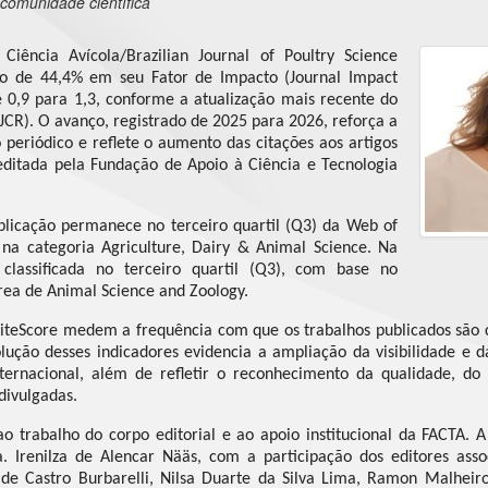
 comunidade científica
 Ciência Avícola/Brazilian Journal of Poultry Science
to de 44,4% em seu Fator de Impacto (Journal Impact
de 0,9 para 1,3, conforme a atualização mais recente do
(JCR). O avanço, registrado de 2025 para 2026, reforça a
 periódico e reflete o aumento das citações aos artigos
 editada pela Fundação de Apoio à Ciência e Tecnologia
blicação permanece no terceiro quartil (Q3) da Web of
 na categoria Agriculture, Dairy & Animal Science. Na
lassificada no terceiro quartil (Q3), com base no
área de Animal Science and Zoology.
iteScore medem a frequência com que os trabalhos publicados são 
ção desses indicadores evidencia a ampliação da visibilidade e da
nternacional, além de refletir o reconhecimento da qualidade, do
divulgadas.
ao trabalho do corpo editorial e ao apoio institucional da FACTA. A
a. Irenilza de Alencar Nääs, com a participação dos editores ass
de Castro Burbarelli, Nilsa Duarte da Silva Lima, Ramon Malheiro