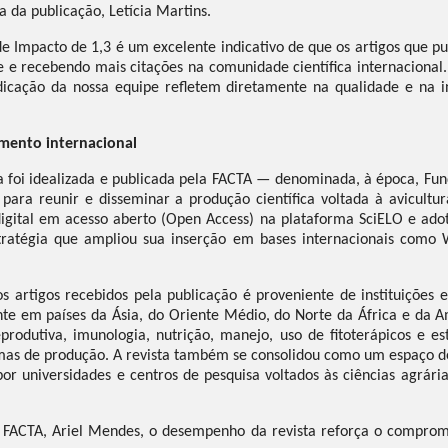
a da publicação, Letícia Martins.
 de Impacto de 1,3 é um excelente indicativo de que os artigos que 
de e recebendo mais citações na comunidade científica internaciona
edicação da nossa equipe refletem diretamente na qualidade e na i
mento internacional
a foi idealizada e publicada pela FACTA — denominada, à época, F
para reunir e disseminar a produção científica voltada à avicultur
igital em acesso aberto (Open Access) na plataforma SciELO e ado
estratégia que ampliou sua inserção em bases internacionais como 
 artigos recebidos pela publicação é proveniente de instituições e
te em países da Ásia, do Oriente Médio, do Norte da África e da A
produtiva, imunologia, nutrição, manejo, uso de fitoterápicos e es
emas de produção. A revista também se consolidou como um espaço d
por universidades e centros de pesquisa voltados às ciências agrária
 FACTA, Ariel Mendes, o desempenho da revista reforça o compromi