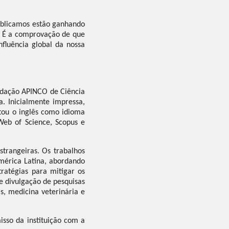
publicamos estão ganhando
l. É a comprovação de que
nfluência global da nossa
undação APINCO de Ciência
a. Inicialmente impressa,
tou o inglês como idioma
Web of Science, Scopus e
strangeiras. Os trabalhos
mérica Latina, abordando
tratégias para mitigar os
e divulgação de pesquisas
s, medicina veterinária e
sso da instituição com a