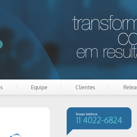
es
Equipe
Clientes
Relea
Nosso telefone
11 4022-6824