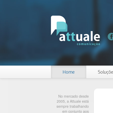
Home
Soluçõ
No mercado desde
2005, a Attuale está
sempre trabalhando
em conjunto aos