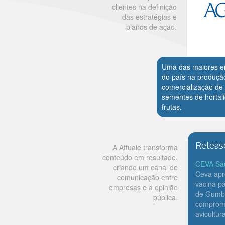
clientes na definição
das estratégias e
planos de ação.
Uma das maiores 
do país na produçã
comercialização de
sementes de hortali
frutas.
Releas
A Attuale transforma
conteúdo em resultado,
CEVA Sa
criando um canal de
Ceva apr
comunicação entre
vacina p
empresas e a opinião
de Gumbo
pública.
compromi
avicultura